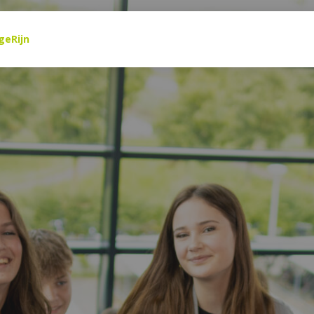
LENGROEP LINGER
geRijn