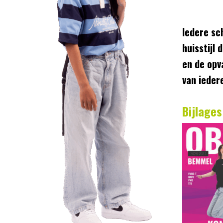
Iedere sc
huisstijl 
en de opv
van ieder
Bijlages