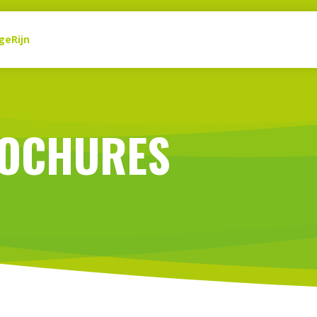
geRijn
OCHURES