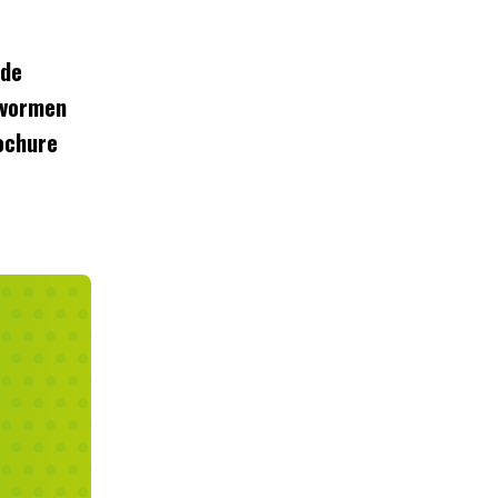
nde
, vormen
rochure